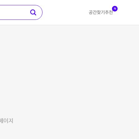
N
공간찾기
추천
 페이지