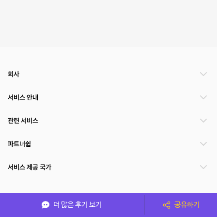
회사
서비스 안내
관련 서비스
파트너쉽
서비스 제공 국가
(주)NSPACE 사업자정보
더 많은 후기 보기
공유하기