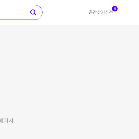
N
공간찾기
추천
 페이지