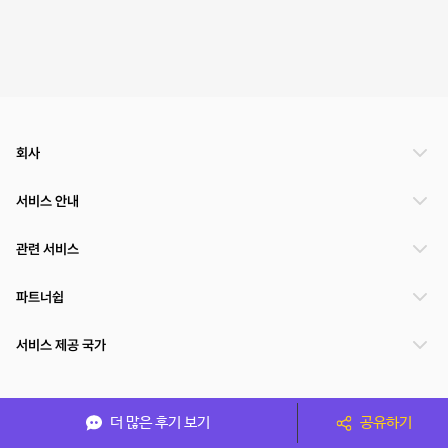
회사
서비스 안내
관련 서비스
파트너쉽
서비스 제공 국가
(주)NSPACE 사업자정보
더 많은 후기 보기
공유하기