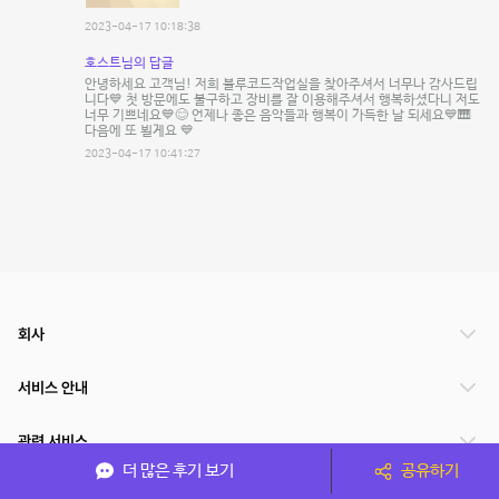
2023-04-17 10:18:38
호스트님의 답글
안녕하세요 고객님! 저희 블루코드작업실을 찾아주셔서 너무나 감사드립
니다💙 첫 방문에도 불구하고 장비를 잘 이용해주셔서 행복하셨다니 저도
너무 기쁘네요💙😊 언제나 좋은 음악들과 행복이 가득한 날 되세요💙🎹
다음에 또 뵐게요 💙
2023-04-17 10:41:27
회사
서비스 안내
관련 서비스
더 많은 후기 보기
공유하기
파트너쉽