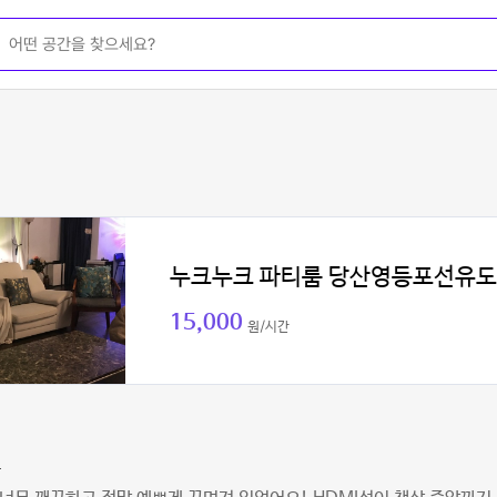
누크누크 파티룸 당산영등포선유도
15,000
원/시간
교