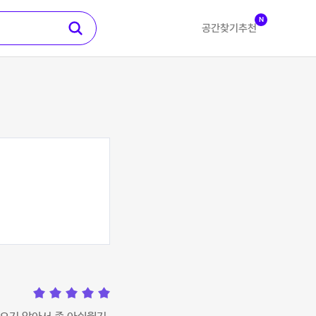
N
공간찾기
추천