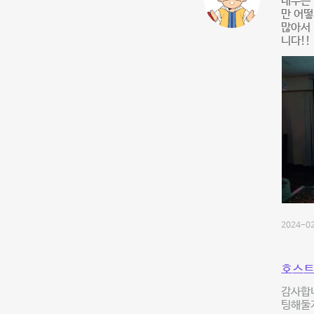
내부는 
만 어떻
많아서 
니다!!
2024-02
호스트
감사합니
팅해둘게