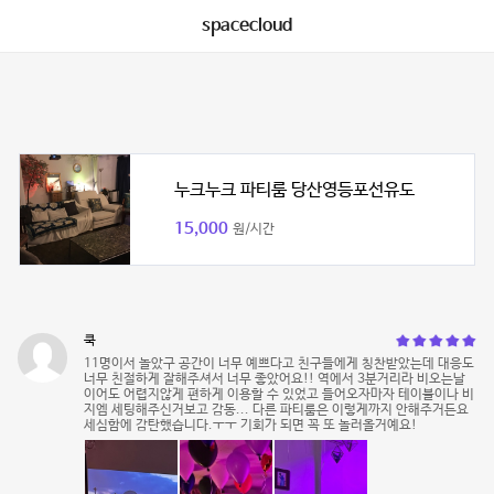
spacecloud
누크누크 파티룸 당산영등포선유도
15,000
원/시간
쿡
11명이서 놀았구 공간이 너무 예쁘다고 친구들에게 칭찬받았는데 대응도
너무 친절하게 잘해주셔서 너무 좋았어요!! 역에서 3분거리라 비오는날
이어도 어렵지않게 편하게 이용할 수 있었고 들어오자마자 테이블이나 비
지엠 세팅해주신거보고 감동... 다른 파티룸은 이렇게까지 안해주거든요
세심함에 감탄했습니다.ㅜㅜ 기회가 되면 꼭 또 놀러올거예요!