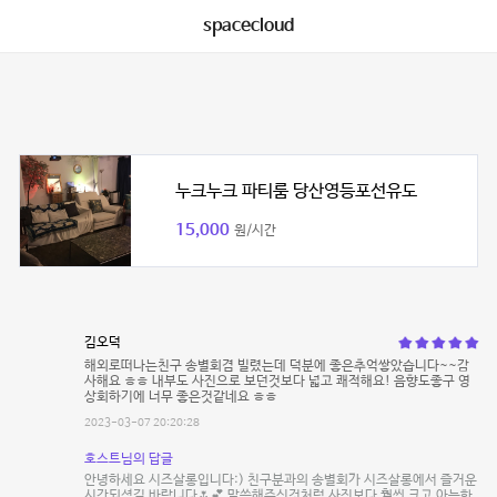
spacecloud
누크누크 파티룸 당산영등포선유도
15,000
원/시간
김오덕
해외로떠나는친구 송별회겸 빌렸는데 덕분에 좋은추억쌓았습니다~~감
사해요 ㅎㅎ 내부도 사진으로 보던것보다 넓고 쾌적해요! 음향도좋구 영
상회하기에 너무 좋은것같네요 ㅎㅎ
2023-03-07 20:20:28
호스트님의 답글
안녕하세요 시즈살롱입니다:) 친구분과의 송별회가 시즈살롱에서 즐거운
시간되셨길 바랍니다🌷💕 말씀해주신것처럼 사진보다 훨씬 크고 아늑한