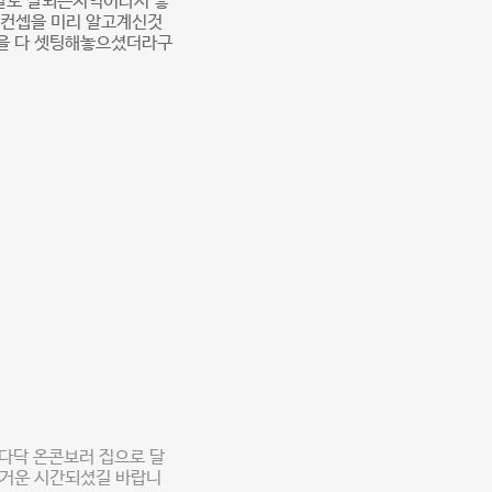
달도 잘되는지역이라서 좋
트컨셉을 미리 알고계신것
을 다 셋팅해놓으셨더라구
다닥 온콘보러 집으로 달
 즐거운 시간되셨길 바랍니