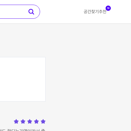
N
공간찾기
추천