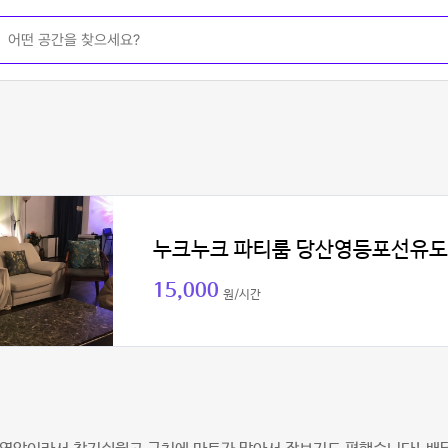
누크누크 파티룸 당산영등포선유도
15,000
원/시간