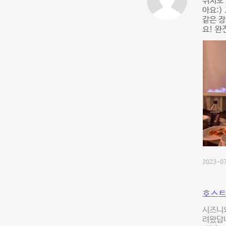
위치도
아요:
같은 
요! 완
2023-07
호스트
시즈니와
려왔답니