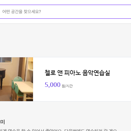
첼로 앤 피아노 음악연습실
5,000
원/시간
꼬미