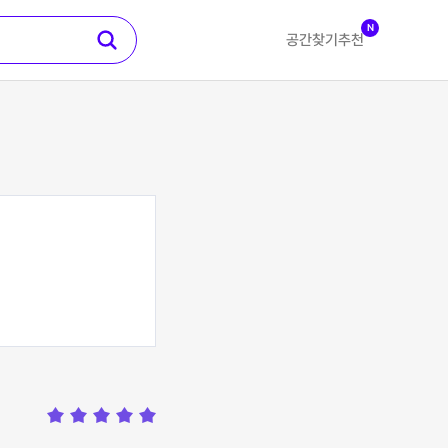
N
공간찾기
추천