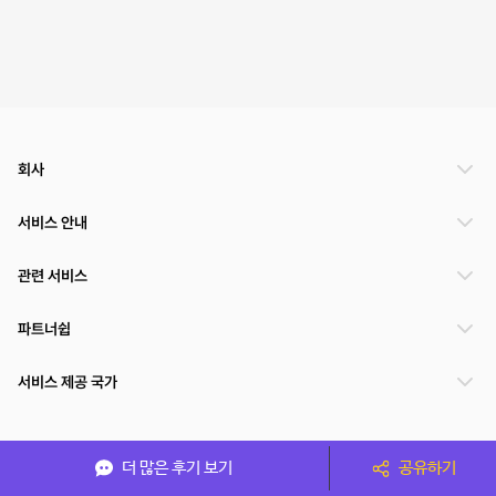
회사
서비스 안내
관련 서비스
파트너쉽
서비스 제공 국가
(주)NSPACE 사업자정보
더 많은 후기 보기
공유하기