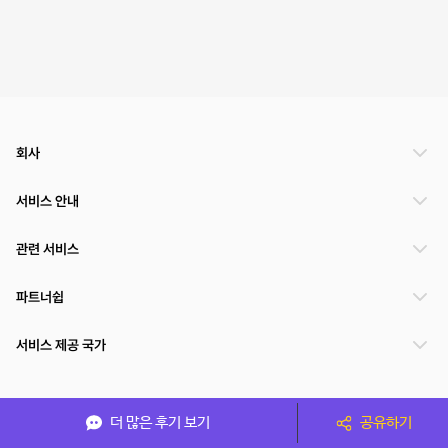
회사
서비스 안내
관련 서비스
파트너쉽
서비스 제공 국가
(주)NSPACE 사업자정보
더 많은 후기 보기
공유하기