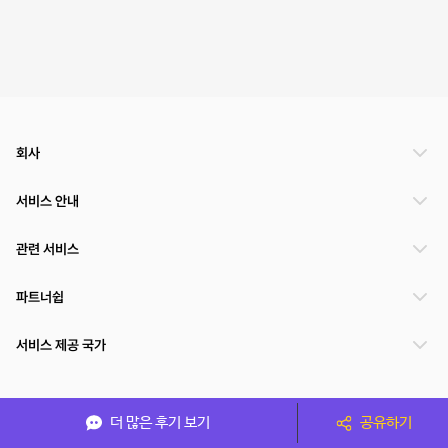
회사
서비스 안내
관련 서비스
파트너쉽
서비스 제공 국가
(주)NSPACE 사업자정보
더 많은 후기 보기
공유하기