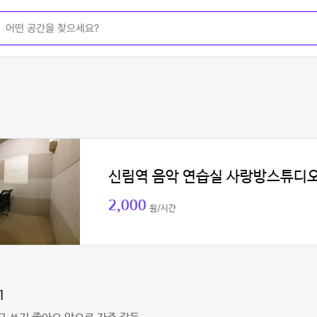
신림역 음악 연습실 사랑방스튜디
2,000
원/시간
1