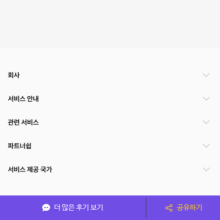
회사
서비스 안내
관련 서비스
파트너쉽
서비스 제공 국가
(주)NSPACE 사업자정보
더 많은 후기 보기
공유하기