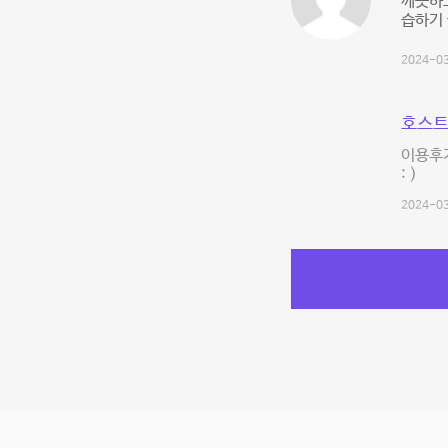
깨끗하고
습하기 
2024-03
호스트
이용후
: )
2024-03