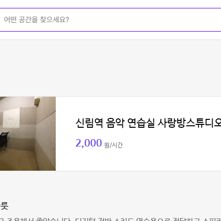
신림역 음악 연습실 사랑방스튜디
2,000
원/시간
파릇