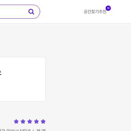
N
공간찾기
추천
오