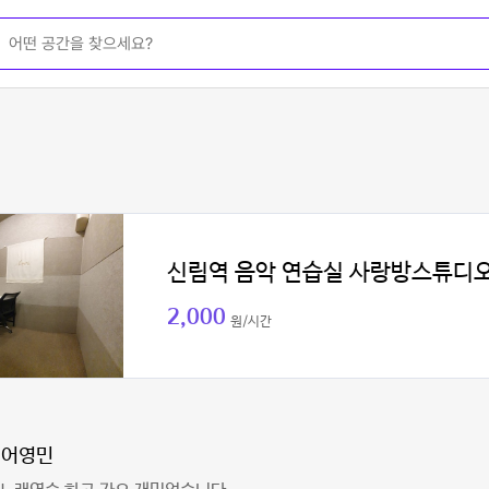
신림역 음악 연습실 사랑방스튜디
2,000
원/시간
디어영민