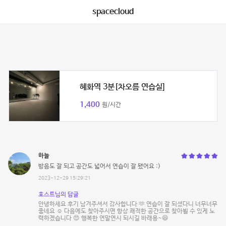
spacecloud
혜화역 3분[차오름 연습실]
1,400
원/시간
하늘
방음도 잘 되고 공간도 넓어서 연습이 잘 됐어요 :)
2023-12-29 15:29:21
호스트님의 답글
안녕하세요 후기 남겨주셔서 감사합니다 🫶 연습이 잘 되셨다니 너무너무
좋네요 ☺️ 다음에도 찾아주시면 항상 쾌적한 공간으로 찾아뵐 수 있게 노
력하겠습니다 😍 행복한 연말연시 되시길 바래용~😆