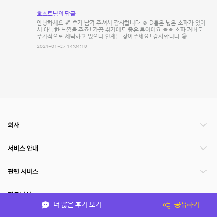
호스트님의 답글
안녕하세요 💕 후기 남겨 주셔서 감사합니다 ☺️ D룸은 넓은 소파가 있어
서 아늑한 느낌을 주죠! 가끔 쉬기에도 좋은 룸이에요 ㅎㅎ 소파 커버도
주기적으로 세탁하고 있으니 언제든 찾아주세요! 감사합니다 😁
2024-01-27 14:04:19
회사
서비스 안내
관련 서비스
파트너쉽
더 많은 후기 보기
공유하기