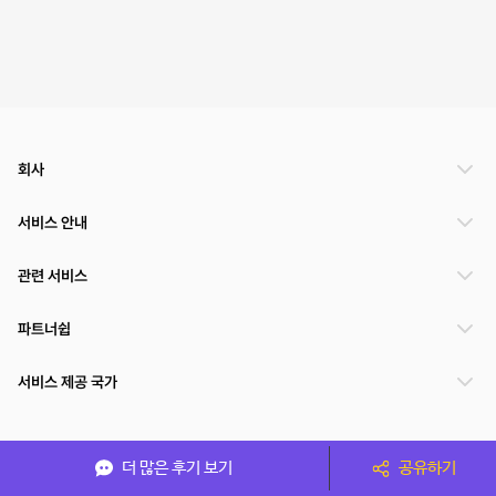
회사
서비스 안내
관련 서비스
파트너쉽
서비스 제공 국가
(주)NSPACE 사업자정보
더 많은 후기 보기
공유하기