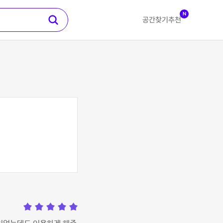
N
공간찾기
추천