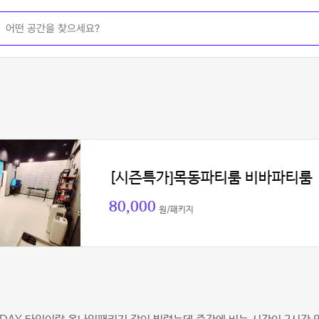
[시즌특가]목동파티룸 비바파티룸
80,000
원/패키지
면