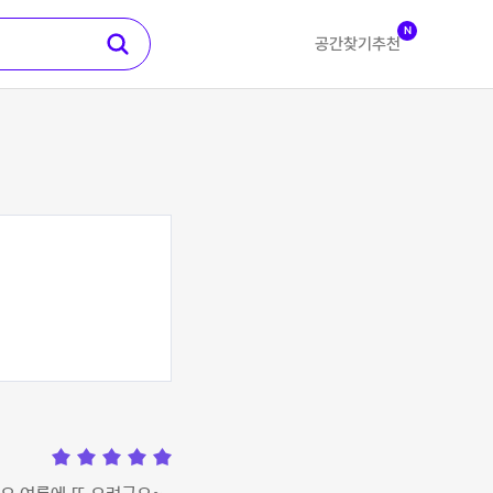
N
공간찾기
추천