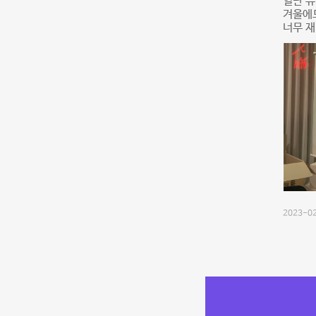
일단 뷰
겨울에도
너무 
2023-02