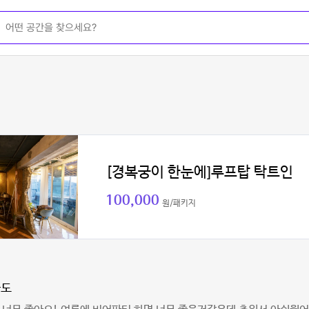
[경복궁이 한눈에]루프탑 탁트인
100,000
원/패키지
라도