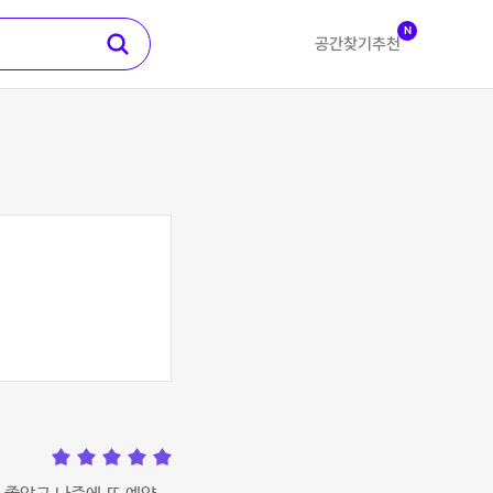
N
공간찾기
추천