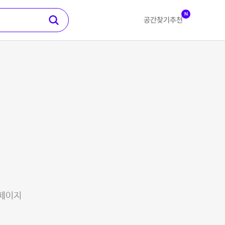
N
공간찾기
추천
 페이지