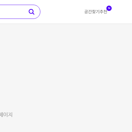
N
공간찾기
추천
 페이지