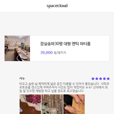
spacecloud
잠실송파30평 대형 엔틱 파티룸
39,000
원/패키지
서누
비오고 습한 날 쾌적하게 넓은 공간 이용할 수 있어서 좋았습니다. 식탁과
포토존을 센스있게 꾸며주셔서 사진도 많이 찍었어요 ㅎㅎ! 근처에서 모
일 일 있으면 재방문 하고 싶을 정도로 최고였습니다.