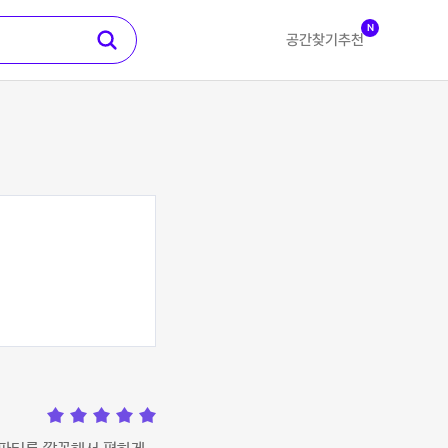
N
공간찾기
추천