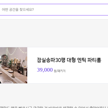
잠실송파30평 대형 엔틱 파티룸
39,000
원/패키지