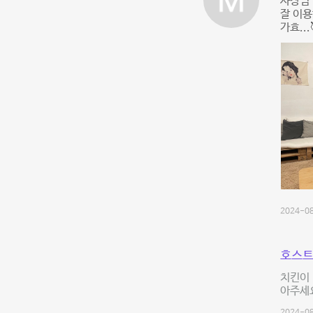
사장님 
잘 이용
가효...
2024-08
호스트
치킨이
아주세