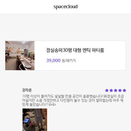
spacecloud
잠실송파30평 대형 엔틱 파티룸
39,000
원/패키지
강라온
10명 이상이 들어가도 널널할 만큼 공간이 충분했습니다!화장실이 조금
아쉽지만 소음 걱정안하고 다인원이 놀수 있는 곳이 얼마없는데 아주 재
밌게 놀았습니다!!👍👍