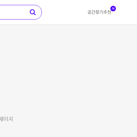
N
공간찾기
추천
 페이지