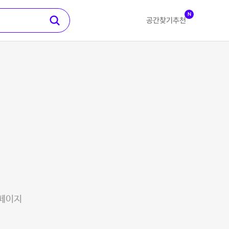
N
공간찾기
추천
 페이지