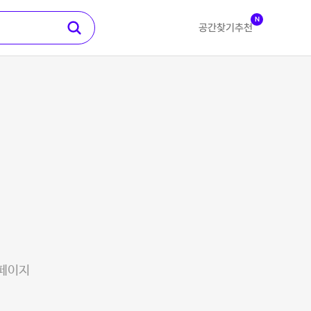
N
공간찾기
추천
 페이지