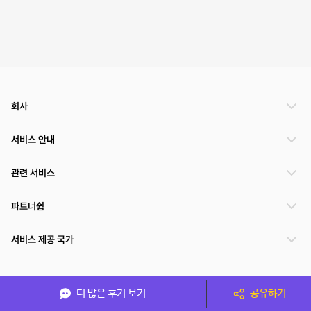
회사
서비스 안내
관련 서비스
파트너쉽
서비스 제공 국가
(주)NSPACE 사업자정보
더 많은 후기 보기
공유하기