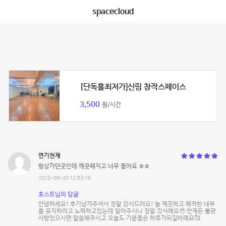
spacecloud
[단독홀최저가]신림 창작스페이스
3,500
원/시간
연기천재
항상가던곳인데 깨끗해지고 너무 좋아요 ㅎㅎ
2023-09-20 12:53:19
호스트님의 답글
안녕하세요! 후기남겨주셔서 정말 감사드려요! 늘 깨끗하고 쾌적한 내부
를 유지하려고 노력하고있는데 알아주시니 정말 감사해요🥹 언제든 불편
사항있으시면 말씀해주시고 오늘도 기분좋은 하루가되길바래요🥰