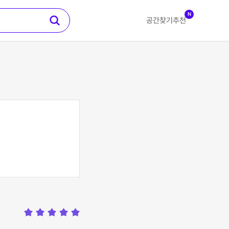
N
공간찾기
추천