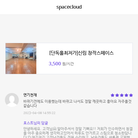
spacecloud
[단독홀최저가]신림 창작스페이스
3,500
원/시간
연기천재
바뀌기전에도 이용했는데 바뀌고 나서도 정말 깨끗하고 좋아요 자주올것
같습니다
2023-04-08 14:55:22
호스트님의 답글
안녕하세요. 고객님🤗 알아주셔서 정말 기뻐요!! 저희가 인수하면서 청결
을 아주 중요하게 생각하고있어서 하루도 안거르고 스팀으로 청소한답니
다:D 여기저기 고장난것들도 전부 수리하고, 낡은것들도 새롭게 교체했