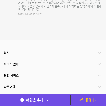
어요!! 현재는 뒷문으로 소리가 새어나가지않도록 방음설치도 하고있습
니다😃 다음 이용시에도 만족하실수있게 더 노력하는 창작스페이스 될게
요! 감사합니다.🥰
2023-04-08 15:33:01
회사
서비스 안내
관련 서비스
파트너쉽
서비스 제공 국가
더 많은 후기 보기
공유하기