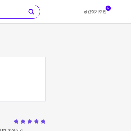
N
공간찾기
추천