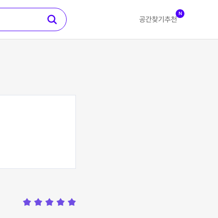
N
공간찾기
추천