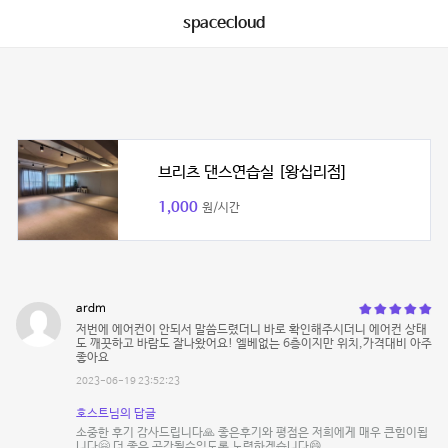
spacecloud
브리츠 댄스연습실 [왕십리점]
1,000
원/시간
ardm
저번에 에어컨이 안되서 말씀드렸더니 바로 확인해주시더니 에어컨 상태
도 깨끗하고 바람도 잘나왔어요! 엘베없는 6층이지만 위치,가격대비 아주
좋아요
2023-06-19 23:52:23
호스트님의 답글
소중한 후기 감사드립니다🙏 좋은후기와 평점은 저희에게 매우 큰힘이됩
니다🤗 더 좋은 공간될수있도록 노력하겠습니다😄