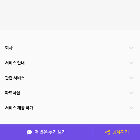
회사
서비스 안내
관련 서비스
파트너쉽
서비스 제공 국가
(주)NSPACE 사업자정보
더 많은 후기 보기
공유하기