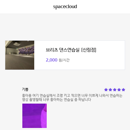
spacecloud
브리츠 댄스연습실 [신림점]
2,000
원/시간
기쁨
좋아용 여기 연습실에서 조명 키고 찍으면 너무 이쁘게 나와서 연습하는
영상 촬영할때 너무 좋아하는 연습실 중 하납니다