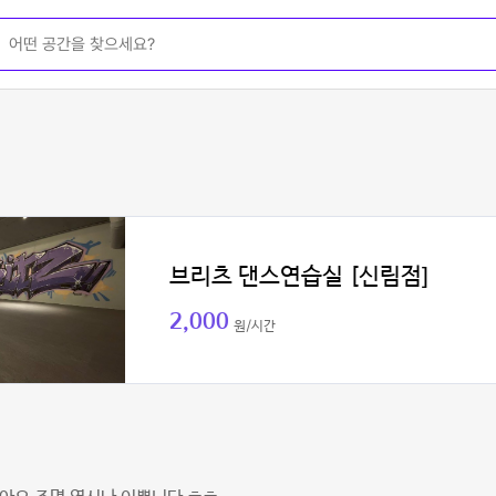
브리츠 댄스연습실 [신림점]
2,000
원/시간