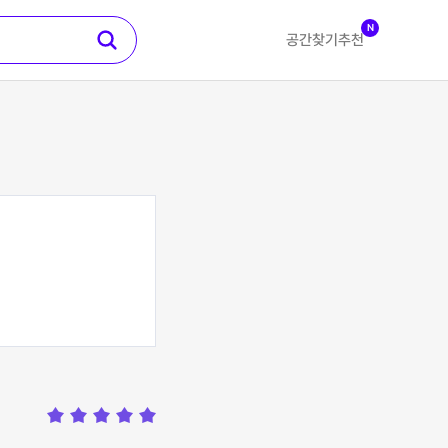
N
공간찾기
추천