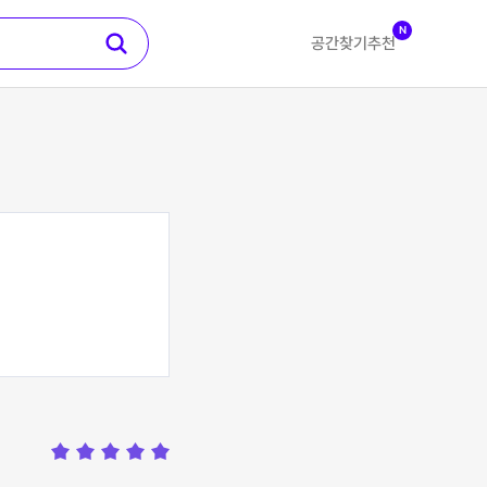
N
공간찾기
추천