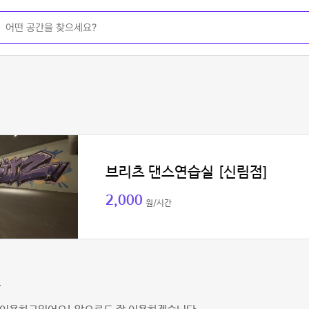
브리츠 댄스연습실 [신림점]
2,000
원/시간
악