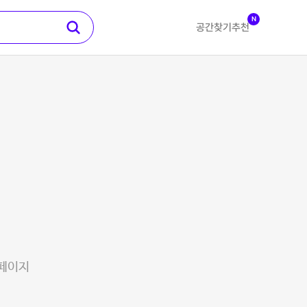
N
공간찾기
추천
 페이지