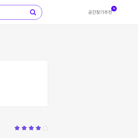
N
공간찾기
추천