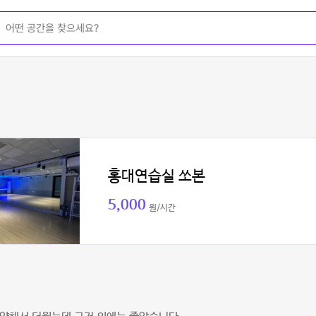
홍대연습실 쏘본
5,000
원/시간
키