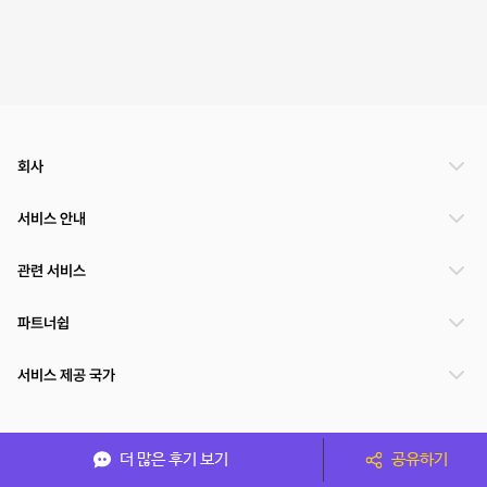
회사
서비스 안내
관련 서비스
파트너쉽
서비스 제공 국가
(주)NSPACE 사업자정보
더 많은 후기 보기
공유하기