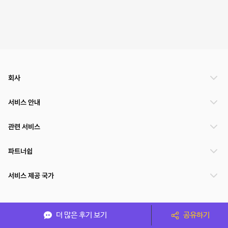
회사
서비스 안내
관련 서비스
파트너쉽
서비스 제공 국가
(주)NSPACE 사업자정보
더 많은 후기 보기
공유하기