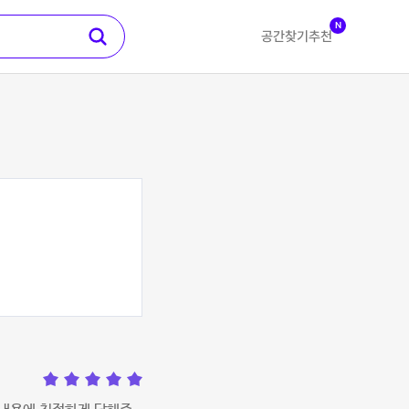
N
공간찾기
추천