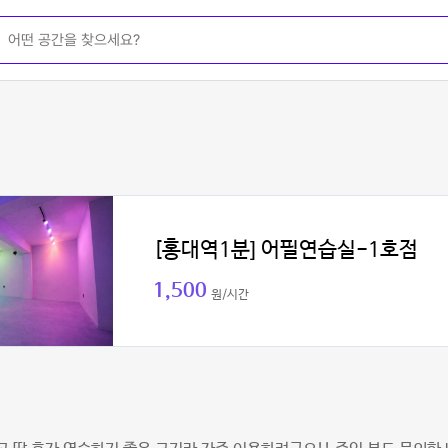
[홍대역1분] 어필연습실-1호점
1,500
원/시간
리