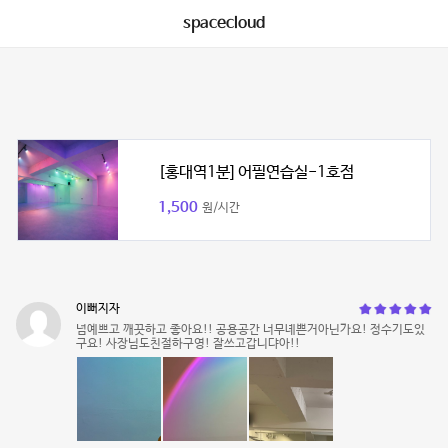
spacecloud
[홍대역1분] 어필연습실-1호점
1,500
원/시간
이뻐지자
넘예쁘고 깨끗하고 좋아요!! 공용공간 너무녜쁜거아닌가요! 정수기도있
구요! 사장님도친절하구영! 잘쓰고갑니댜아!!