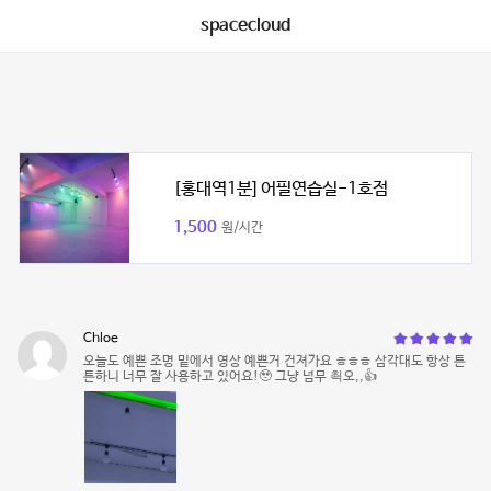
spacecloud
[홍대역1분] 어필연습실-1호점
1,500
원/시간
Chloe
오늘도 예쁜 조명 밑에서 영상 예쁜거 건져가요 ㅎㅎㅎ 삼각대도 항상 튼
튼하니 너무 잘 사용하고 있어요!🥹 그냥 넘무 쵝오,,👍