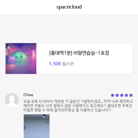
spacecloud
[홍대역1분] 어필연습실-1호점
1,500
원/시간
Chloe
요즘 유독 더 바닥이 깨끗한 거 같은건 기분탓이겠죠,,🥹🥹 너무 쾌적하고
에어컨 작동도 너무 잘돼서 금방 시원해지고 최고에요!! 홍대오면 무족건
어필로 향할 수 밖에 없어요🤭항상 잘 이용하고 있습니다!!